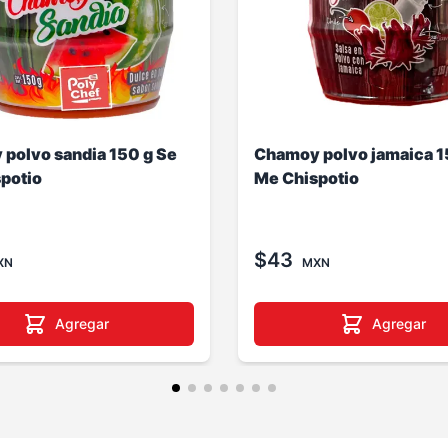
polvo sandia 150 g Se
Chamoy polvo jamaica 1
potio
Me Chispotio
$43
XN
MXN
Agregar
Agregar