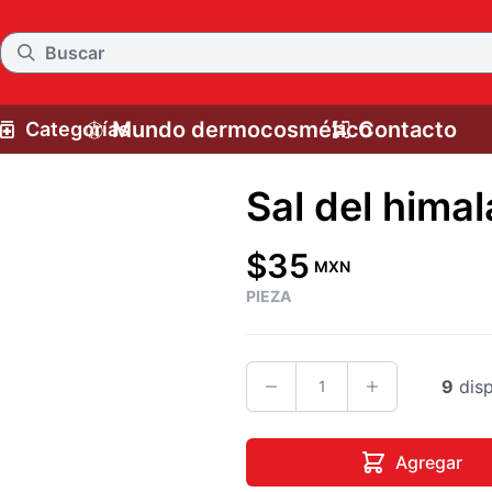
Mundo dermocosmético
Contacto
Categorías
I
d
Sal del himal
$35
MXN
PIEZA
9
disp
Agregar